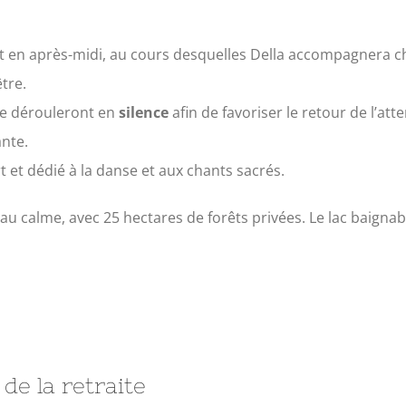
t en après-midi, au cours desquelles Della accompagnera c
tre.
e dérouleront en
silence
afin de favoriser le retour de l’att
nte.
 et dédié à la danse et aux chants sacrés.
au calme, avec 25 hectares de forêts privées. Le lac baignab
de la retraite