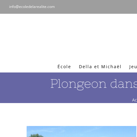
Passer
info@ecoledelarealite.com
au
contenu
École
Della et Michaël
Jeu
Plongeon dans 
Ac