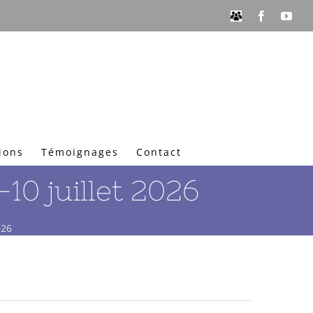
Espace
Facebook
You
Membres
ions
Témoignages
Contact
10 juillet 2026
026