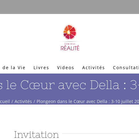
 de la Vie
Livres
Videos
Activités
Consultat
le Cœur avec Della : 3-
cueil
Activités
Plongeon dans le Cœur avec Della : 3-10 juillet 2
Invitation