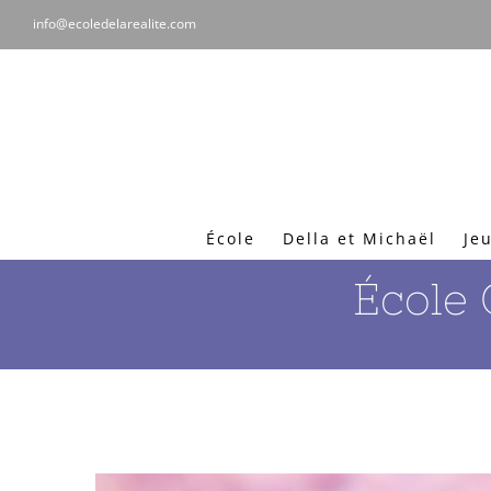
Passer
info@ecoledelarealite.com
au
contenu
École
Della et Michaël
Jeu
École