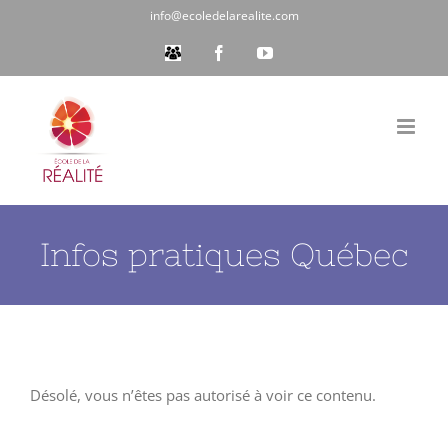
Passer
info@ecoledelarealite.com
au
Espace
Facebook
YouTube
Membres
contenu
Infos pratiques Québec
Désolé, vous n’êtes pas autorisé à voir ce contenu.