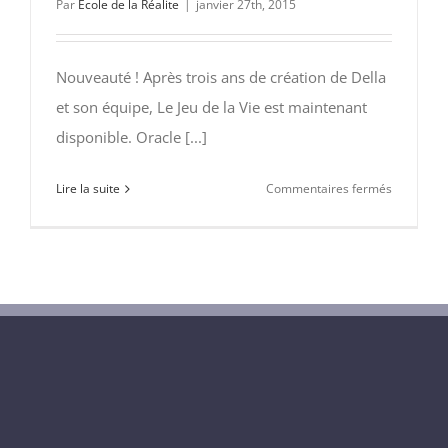
Par
École de la Réalite
|
janvier 27th, 2015
Nouveauté ! Après trois ans de création de Della
et son équipe, Le Jeu de la Vie est maintenant
disponible. Oracle [...]
sur
Lire la suite
Commentaires fermés
Bienvenu
à
l’École
de
la
Réalité