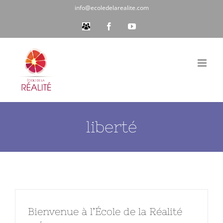
Passer
info@ecoledelarealite.com
au
Espace
Facebook
YouTube
Membres
contenu
liberté
Bienvenue à l’École de la Réalité